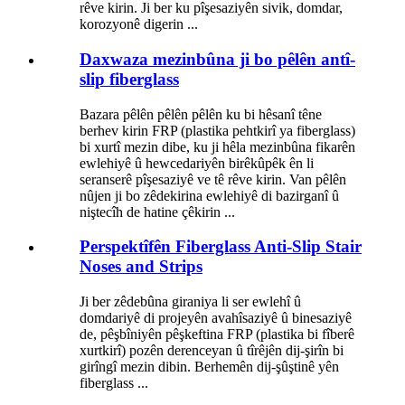
rêve kirin. Ji ber ku pîşesaziyên sivik, domdar,
korozyonê digerin ...
Daxwaza mezinbûna ji bo pêlên antî-
slip fiberglass
Bazara pêlên pêlên pêlên ku bi hêsanî têne
berhev kirin FRP (plastika pehtkirî ya fiberglass)
bi xurtî mezin dibe, ku ji hêla mezinbûna fikarên
ewlehiyê û hewcedariyên birêkûpêk ên li
seranserê pîşesaziyê ve tê rêve kirin. Van pêlên
nûjen ji bo zêdekirina ewlehiyê di bazirganî û
niştecîh de hatine çêkirin ...
Perspektîfên Fiberglass Anti-Slip Stair
Noses and Strips
Ji ber zêdebûna giraniya li ser ewlehî û
domdariyê di projeyên avahîsaziyê û binesaziyê
de, pêşbîniyên pêşkeftina FRP (plastika bi fîberê
xurtkirî) pozên derenceyan û tîrêjên dij-şirîn bi
girîngî mezin dibin. Berhemên dij-şûştinê yên
fiberglass ...