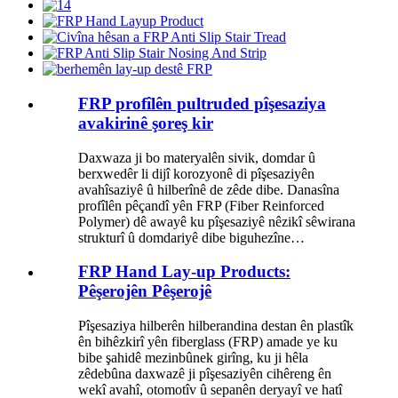
FRP profîlên pultruded pîşesaziya
avakirinê şoreş kir
Daxwaza ji bo materyalên sivik, domdar û
berxwedêr li dijî korozyonê di pîşesaziyên
avahîsaziyê û hilberînê de zêde dibe. Danasîna
profîlên pêçandî yên FRP (Fiber Reinforced
Polymer) dê awayê ku pîşesaziyê nêzikî sêwirana
strukturî û domdariyê dibe biguhezîne…
FRP Hand Lay-up Products:
Pêşerojên Pêşerojê
Pîşesaziya hilberên hilberandina destan ên plastîk
ên bihêzkirî yên fiberglass (FRP) amade ye ku
bibe şahidê mezinbûnek girîng, ku ji hêla
zêdebûna daxwazê ​​​​ji pîşesaziyên cihêreng ên
wekî avahî, otomotîv û sepanên deryayî ve hatî