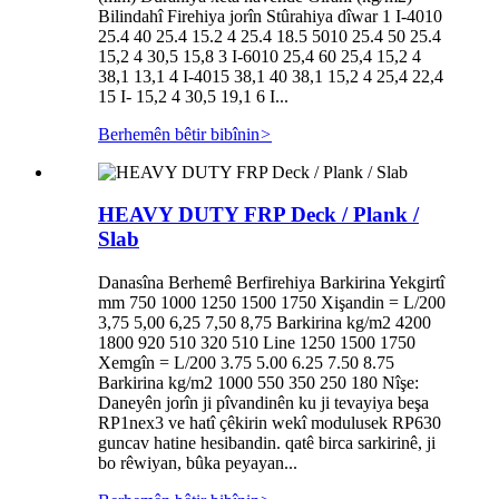
Bilindahî Firehiya jorîn Stûrahiya dîwar 1 I-4010
25.4 40 25.4 15.2 4 25.4 18.5 5010 25.4 50 25.4
15,2 4 30,5 15,8 3 I-6010 25,4 60 25,4 15,2 4
38,1 13,1 4 I-4015 38,1 40 38,1 15,2 4 25,4 22,4
15 I- 15,2 4 30,5 19,1 6 I...
Berhemên bêtir bibînin
>
HEAVY DUTY FRP Deck / Plank /
Slab
Danasîna Berhemê Berfirehiya Barkirina Yekgirtî
mm 750 1000 1250 1500 1750 Xişandin = L/200
3,75 5,00 6,25 7,50 8,75 Barkirina kg/m2 4200
1800 920 510 320 510 Line 1250 1500 1750
Xemgîn = L/200 3.75 5.00 6.25 7.50 8.75
Barkirina kg/m2 1000 550 350 250 180 Nîşe:
Daneyên jorîn ji pîvandinên ku ji tevayiya beşa
RP1nex3 ve hatî çêkirin wekî modulusek RP630
guncav hatine hesibandin. qatê birca sarkirinê, ji
bo rêwiyan, bûka peyayan...