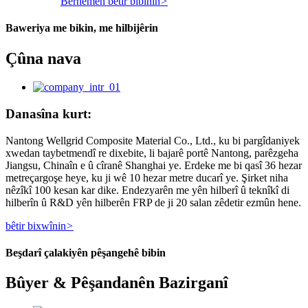
Berhemên bêtir bibînin
>
Baweriya me bikin, me hilbijêrin
Çûna nava
Danasîna kurt:
Nantong Wellgrid Composite Material Co., Ltd., ku bi pargîdaniyek
xwedan taybetmendî re dixebite, li bajarê portê Nantong, parêzgeha
Jiangsu, Chinaîn e û cîranê Shanghai ye. Erdeke me bi qasî 36 hezar
metreçargoşe heye, ku ji wê 10 hezar metre ducarî ye. Şirket niha
nêzîkî 100 kesan kar dike. Endezyarên me yên hilberî û teknîkî di
hilberîn û R&D yên hilberên FRP de ji 20 salan zêdetir ezmûn hene.
bêtir bixwînin
>
Beşdarî çalakiyên pêşangehê bibin
Bûyer & Pêşandanên Bazirganî