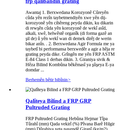
frp qalibandin grating
Awantaj 1. Berxwedana Korozyonê Cûreyên
cûda yên rezîn taybetmendiyên xwe yên dij-
korozyonê yên cihêreng peyda dikin, ku dikarin
di rewşên cûda yên korozyonê de wekî asîd,
alkali, xwê, helwêstê organîk (di forma gazê an
şil de) û yên wekî wan di demek dirêj de werin
bikar anîn. . 2. Berxwedana Agir Formula me ya
taybetî bi performansa berxwedêr a agir a hêja re
grating peyda dike. Grîngên me yên FRP ASTM
E-84 Class 1 derbas dikin. 3. Giraniya sivik &
Hêza Bilind Kombûna bêkêmasî ya şûşeya E-ya
domdar ...
Berhemên bêtir bibînin
>
Qalîteya Bilind a FRP GRP
Pultruded Grating
FRP Pultruded Grating Hebûna Hejmar Tîpa
Tûrahî (mm) Qada vekirî (%) Pîvana Barê Hilgir
(mm) Dûrahiya xeta navendê Giranî (kg/m2)