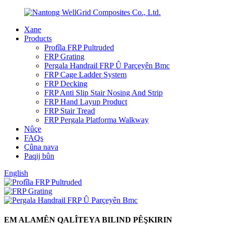
Xane
Products
Profîla FRP Pultruded
FRP Grating
Pergala Handrail FRP Û Parçeyên Bmc
FRP Cage Ladder System
FRP Decking
FRP Anti Slip Stair Nosing And Strip
FRP Hand Layup Product
FRP Stair Tread
FRP Pergala Platforma Walkway
Nûçe
FAQs
Çûna nava
Paqij bûn
English
EM ALAMÊN QALÎTEYA BILIND PÊŞKIRIN