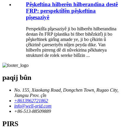
Pêşkeftina hilberên hilberandina destê
FRP: perspektîfên pêşkeftina
pîşesaziyê
Perspektîfa pîşesaziyê ji bo hilberên hilberandina
destan ên FRP (plastika bi fiber bihêzkirî) ji bo
pêşkeftinek girîng amade ye, ji bo çêkirin û
çêkirinê çareseriyên nûjen peyda dike. Van
hilberên pirreng dê di nûvekirina pêkhateya
strukturel de rolek sereke bilîzin ...
paqij bûn
No. 155, Xiaokang Road, Dongchen Town, Rugao City,
Jiangsu Prov. çîn
+8613962721862
info@well-grid.com
+86-513-88509889
PIRS