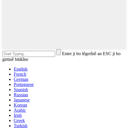
Enter ji bo lêgerînê an ESC ji bo
girtinê bitikîne
English
French
German
Portuguese
Spanish
Russian
Japanese
Korean
Arabic
Irish
Greek
Turkish