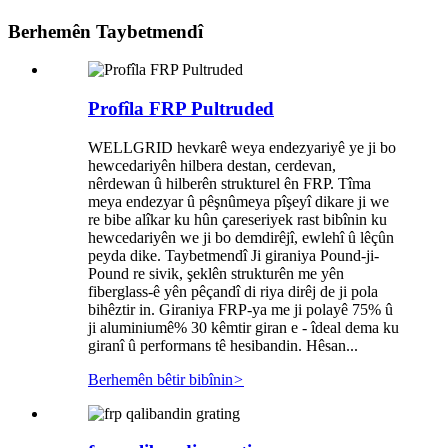
Berhemên Taybetmendî
Profîla FRP Pultruded
WELLGRID hevkarê weya endezyariyê ye ji bo
hewcedariyên hilbera destan, cerdevan,
nêrdewan û hilberên strukturel ên FRP. Tîma
meya endezyar û pêşnûmeya pîşeyî dikare ji we
re bibe alîkar ku hûn çareseriyek rast bibînin ku
hewcedariyên we ji bo demdirêjî, ewlehî û lêçûn
peyda dike. Taybetmendî Ji giraniya Pound-ji-
Pound re sivik, şeklên strukturên me yên
fiberglass-ê yên pêçandî di riya dirêj de ji pola
bihêztir in. Giraniya FRP-ya me ji polayê 75% û
ji aluminiumê% 30 kêmtir giran e - îdeal dema ku
giranî û performans tê hesibandin. Hêsan...
Berhemên bêtir bibînin
>