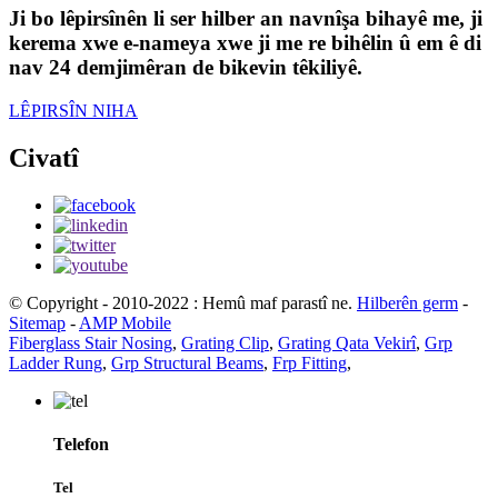
Ji bo lêpirsînên li ser hilber an navnîşa bihayê me, ji
kerema xwe e-nameya xwe ji me re bihêlin û em ê di
nav 24 demjimêran de bikevin têkiliyê.
LÊPIRSÎN NIHA
Civatî
© Copyright - 2010-2022 : Hemû maf parastî ne.
Hilberên germ
-
Sitemap
-
AMP Mobile
Fiberglass Stair Nosing
,
Grating Clip
,
Grating Qata Vekirî
,
Grp
Ladder Rung
,
Grp Structural Beams
,
Frp Fitting
,
Telefon
Tel