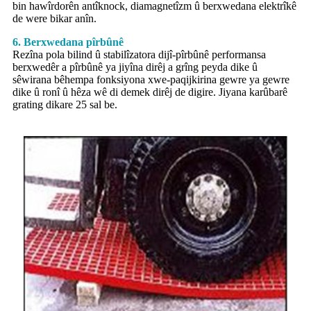
bin hawîrdorên antîknock, diamagnetîzm û berxwedana elektrîkê
de were bikar anîn.
6. Berxwedana pîrbûnê
Rezîna pola bilind û stabilîzatora dijî-pîrbûnê performansa
berxwedêr a pîrbûnê ya jiyîna dirêj a grîng peyda dike û
sêwirana bêhempa fonksiyona xwe-paqijkirina gewre ya gewre
dike û ronî û hêza wê di demek dirêj de digire. Jiyana karûbarê
grating dikare 25 sal be.