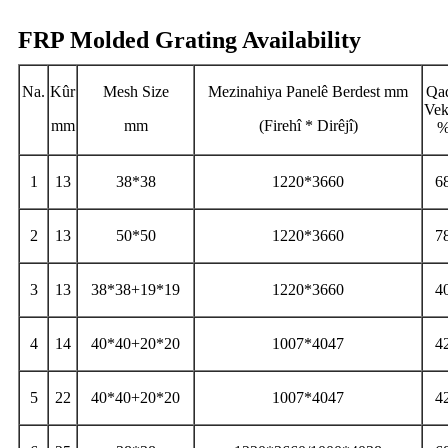
FRP Molded Grating Availability
Na.
Kûr
Mesh Size
Mezinahiya Panelê Berdest mm
Qa
Vek
mm
mm
(Firehî * Dirêjî)
1
13
38*38
1220*3660
6
2
13
50*50
1220*3660
7
3
13
38*38+19*19
1220*3660
4
4
14
40*40+20*20
1007*4047
4
5
22
40*40+20*20
1007*4047
4