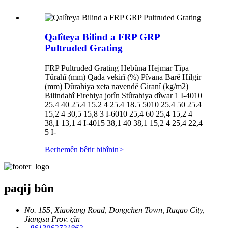
Qalîteya Bilind a FRP GRP
Pultruded Grating
FRP Pultruded Grating Hebûna Hejmar Tîpa
Tûrahî (mm) Qada vekirî (%) Pîvana Barê Hilgir
(mm) Dûrahiya xeta navendê Giranî (kg/m2)
Bilindahî Firehiya jorîn Stûrahiya dîwar 1 I-4010
25.4 40 25.4 15.2 4 25.4 18.5 5010 25.4 50 25.4
15,2 4 30,5 15,8 3 I-6010 25,4 60 25,4 15,2 4
38,1 13,1 4 I-4015 38,1 40 38,1 15,2 4 25,4 22,4
5 I-
Berhemên bêtir bibînin
>
paqij bûn
No. 155, Xiaokang Road, Dongchen Town, Rugao City,
Jiangsu Prov. çîn