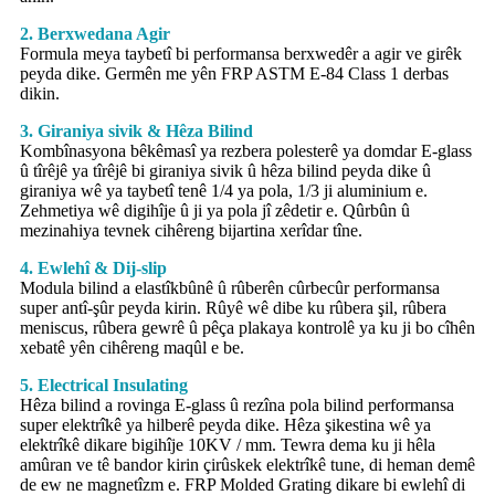
2. Berxwedana Agir
Formula meya taybetî bi performansa berxwedêr a agir ve girêk
peyda dike. Germên me yên FRP ASTM E-84 Class 1 derbas
dikin.
3. Giraniya sivik & Hêza Bilind
Kombînasyona bêkêmasî ya rezbera polesterê ya domdar E-glass
û tîrêjê ya tîrêjê bi giraniya sivik û hêza bilind peyda dike û
giraniya wê ya taybetî tenê 1/4 ya pola, 1/3 ji aluminium e.
Zehmetiya wê digihîje û ji ya pola jî zêdetir e. Qûrbûn û
mezinahiya tevnek cihêreng bijartina xerîdar tîne.
4. Ewlehî & Dij-slip
Modula bilind a elastîkbûnê û rûberên cûrbecûr performansa
super antî-şûr peyda kirin. Rûyê wê dibe ku rûbera şil, rûbera
meniscus, rûbera gewrê û pêça plakaya kontrolê ya ku ji bo cîhên
xebatê yên cihêreng maqûl e be.
5. Electrical Insulating
Hêza bilind a rovinga E-glass û rezîna pola bilind performansa
super elektrîkê ya hilberê peyda dike. Hêza şikestina wê ya
elektrîkê dikare bigihîje 10KV / mm. Tewra dema ku ji hêla
amûran ve tê bandor kirin çirûskek elektrîkê tune, di heman demê
de ew ne magnetîzm e. FRP Molded Grating dikare bi ewlehî di