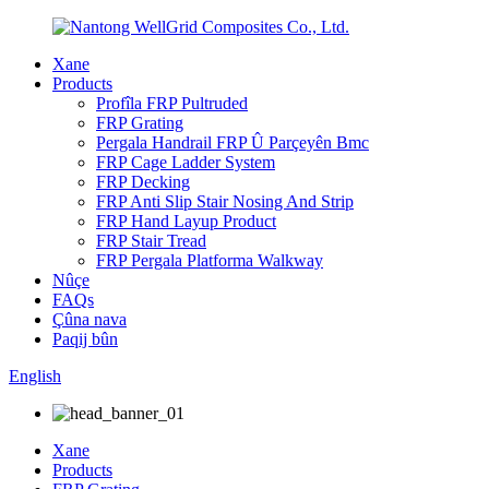
Xane
Products
Profîla FRP Pultruded
FRP Grating
Pergala Handrail FRP Û Parçeyên Bmc
FRP Cage Ladder System
FRP Decking
FRP Anti Slip Stair Nosing And Strip
FRP Hand Layup Product
FRP Stair Tread
FRP Pergala Platforma Walkway
Nûçe
FAQs
Çûna nava
Paqij bûn
English
Xane
Products