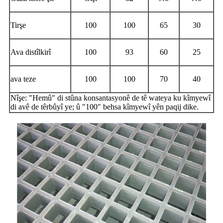
Tirşe
100
100
65
30
Ava distîlkirî
100
93
60
25
ava teze
100
100
70
40
Nîşe: "Hemû" di stûna konsantasyonê de tê wateya ku kîmyewî
di avê de têrbûyî ye; û "100" behsa kîmyewî yên paqij dike.