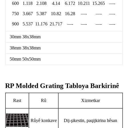
600
1.118
2.108
4.14
6.172
10.211
15.265
—-
750
3.667
5.387
10.82
16.28
—-
—-
—-
900
5.537
11.176
21.717
—-
—-
—-
—-
30mm 38x38mm
38mm 38x38mm
50mm 50x50mm
RP Molded Grating Tabloya Barkirinê
Rast
Rû
Xizmetkar
Rûyê konkave
Dij-şikestin, paqijkirina hêsan