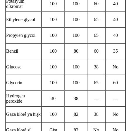
Potasyum
100
100
60
40
dîkromat
Ethylene glycol
100
100
65
40
Propylen glycol
100
100
65
40
Benzîl
100
80
60
35
Glucose
100
100
38
No
Glycerin
100
100
65
60
Hydrogen
30
38
---
---
peroxide
Gaza klorê ya hişk
100
82
38
No
Gaza klorê şil
Gişt
82
No
No