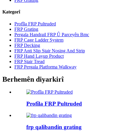
FRP Grating
Kategorî
Profîla FRP Pultruded
FRP Grating
Pergala Handrail FRP Û Parçeyên Bmc
FRP Cage Ladder System
FRP Decking
FRP Anti Slip Stair Nosing And Strip
FRP Hand Layup Product
FRP Stair Tread
FRP Pergala Platforma Walkway
Berhemên diyarkirî
Profîla FRP Pultruded
frp qalibandin grating