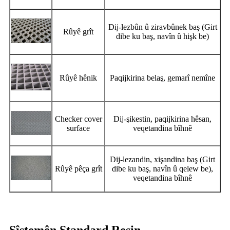
Dij-lezbûn û ziravbûnek baş (Girt
Rûyê grît
dibe ku baş, navîn û hişk be)
Rûyê hênik
Paqijkirina belaş, gemarî nemîne
Checker cover
Dij-şikestin, paqijkirina hêsan,
surface
veqetandina bîhnê
Dij-lezandin, xişandina baş (Girt
Rûyê pêça grît
dibe ku baş, navîn û qelew be),
veqetandina bîhnê