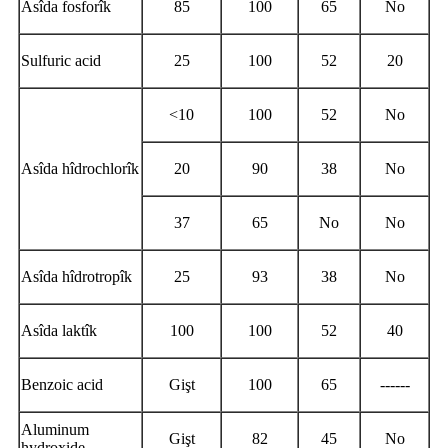
Asîda fosforîk
85
100
65
No
Sulfuric acid
25
100
52
20
<10
100
52
No
Asîda hîdrochlorîk
20
90
38
No
37
65
No
No
Asîda hîdrotropîk
25
93
38
No
Asîda laktîk
100
100
52
40
Benzoic acid
Gişt
100
65
------
Aluminum
Gişt
82
45
No
hydroxide