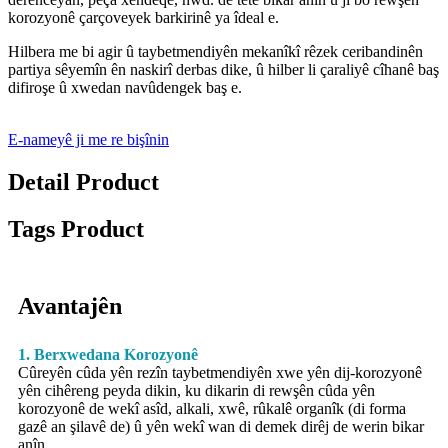
korozyonê çarçoveyek barkirinê ya îdeal e.
Hilbera me bi agir û taybetmendiyên mekanîkî rêzek ceribandinên
partiya sêyemîn ên naskirî derbas dike, û hilber li çaraliyê cîhanê baş
difiroşe û xwedan navûdengek baş e.
E-nameyê ji me re bişînin
Detail Product
Tags Product
Avantajên
1. Berxwedana Korozyonê
Cûreyên cûda yên rezîn taybetmendiyên xwe yên dij-korozyonê
yên cihêreng peyda dikin, ku dikarin di rewşên cûda yên
korozyonê de wekî asîd, alkali, xwê, rûkalê organîk (di forma
gazê an şilavê de) û yên wekî wan di demek dirêj de werin bikar
anîn.