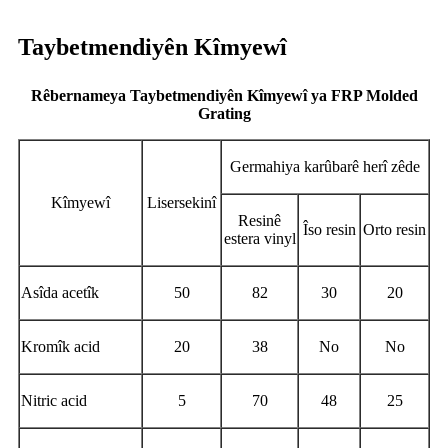
Taybetmendiyên Kîmyewî
Rêbernameya Taybetmendiyên Kîmyewî ya FRP Molded
Grating
Germahiya karûbarê herî zêde
Kîmyewî
Lisersekinî
Resinê
Îso resin
Orto resin
estera vinyl
Asîda acetîk
50
82
30
20
Kromîk acid
20
38
No
No
Nitric acid
5
70
48
25