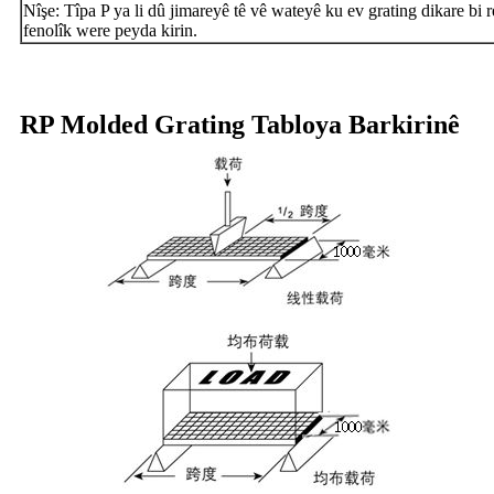
Nîşe: Tîpa P ya li dû jimareyê tê vê wateyê ku ev grating dikare bi 
fenolîk were peyda kirin.
RP Molded Grating Tabloya Barkirinê