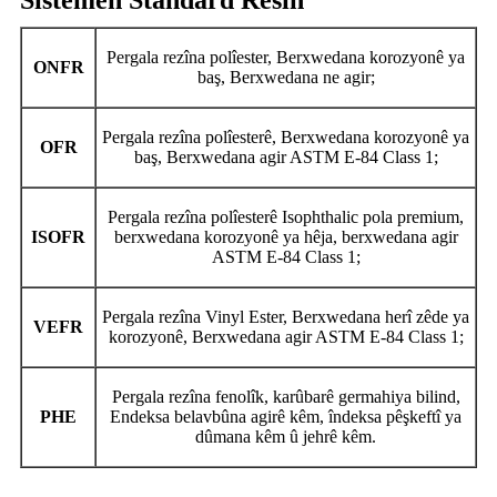
Sîstemên Standard Resin
Pergala rezîna polîester, Berxwedana korozyonê ya
ONFR
baş, Berxwedana ne agir;
Pergala rezîna polîesterê, Berxwedana korozyonê ya
OFR
baş, Berxwedana agir ASTM E-84 Class 1;
Pergala rezîna polîesterê Isophthalic pola premium,
ISOFR
berxwedana korozyonê ya hêja, berxwedana agir
ASTM E-84 Class 1;
Pergala rezîna Vinyl Ester, Berxwedana herî zêde ya
VEFR
korozyonê, Berxwedana agir ASTM E-84 Class 1;
Pergala rezîna fenolîk, karûbarê germahiya bilind,
PHE
Endeksa belavbûna agirê kêm, îndeksa pêşkeftî ya
dûmana kêm û jehrê kêm.