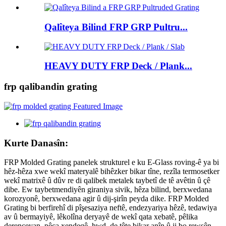
Qalîteya Bilind FRP GRP Pultru...
HEAVY DUTY FRP Deck / Plank...
frp qalibandin grating
Kurte Danasîn:
FRP Molded Grating panelek strukturel e ku E-Glass roving-ê ya bi
hêz-hêza xwe wekî materyalê bihêzker bikar tîne, rezîla termosetker
wekî matrixê û dûv re di qalibek metalek taybetî de tê avêtin û çê
dibe. Ew taybetmendiyên giraniya sivik, hêza bilind, berxwedana
korozyonê, berxwedana agir û dij-şirîn peyda dike. FRP Molded
Grating bi berfirehî di pîşesaziya neftê, endezyariya hêzê, tedawiya
av û bermayiyê, lêkolîna deryayê de wekî qata xebatê, pêlika
derenceyan, pêça xendeqê, hwd. de tête bikar anîn û ji bo rewşên