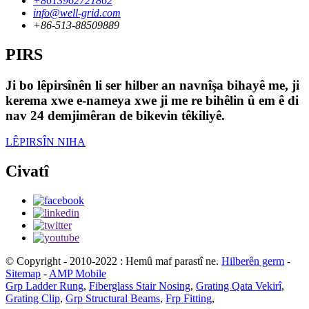
+8613962721862
info@well-grid.com
+86-513-88509889
PIRS
Ji bo lêpirsînên li ser hilber an navnîşa bihayê me, ji
kerema xwe e-nameya xwe ji me re bihêlin û em ê di
nav 24 demjimêran de bikevin têkiliyê.
LÊPIRSÎN NIHA
Civatî
© Copyright - 2010-2022 : Hemû maf parastî ne.
Hilberên germ
-
Sitemap
-
AMP Mobile
Grp Ladder Rung
,
Fiberglass Stair Nosing
,
Grating Qata Vekirî
,
Grating Clip
,
Grp Structural Beams
,
Frp Fitting
,