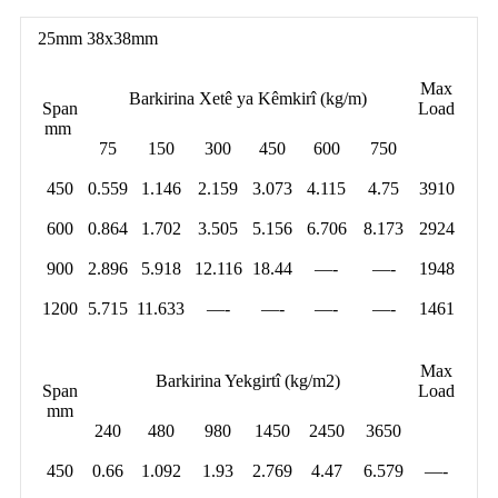
25mm 38x38mm
Max
Barkirina Xetê ya Kêmkirî (kg/m)
Span
Load
mm
75
150
300
450
600
750
450
0.559
1.146
2.159
3.073
4.115
4.75
3910
600
0.864
1.702
3.505
5.156
6.706
8.173
2924
900
2.896
5.918
12.116
18.44
—-
—-
1948
1200
5.715
11.633
—-
—-
—-
—-
1461
Max
Barkirina Yekgirtî (kg/m2)
Span
Load
mm
240
480
980
1450
2450
3650
450
0.66
1.092
1.93
2.769
4.47
6.579
—-