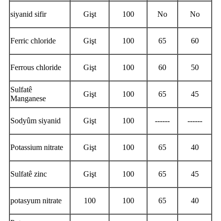
siyanid sifir
Gişt
100
No
No
Ferric chloride
Gişt
100
65
60
Ferrous chloride
Gişt
100
60
50
Sulfatê
Gişt
100
65
45
Manganese
Sodyûm siyanid
Gişt
100
------
------
Potassium nitrate
Gişt
100
65
40
Sulfatê zinc
Gişt
100
65
45
potasyum nitrate
100
100
65
40