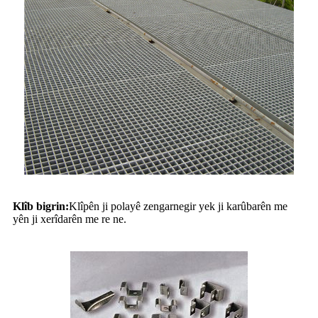
Klîb bigrin:
Klîpên ji polayê zengarnegir yek ji karûbarên me
yên ji xerîdarên me re ne.