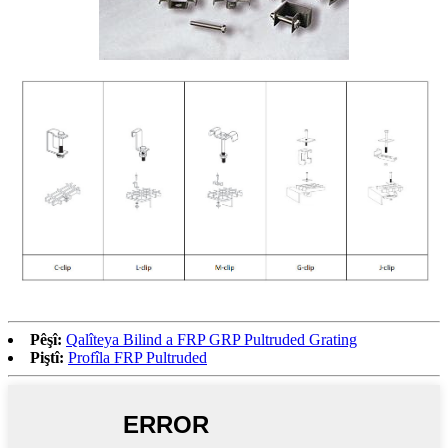
Pêşî:
Qalîteya Bilind a FRP GRP Pultruded Grating
Piştî:
Profîla FRP Pultruded