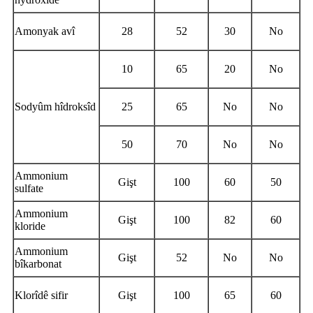
Amonyak avî
28
52
30
No
10
65
20
No
Sodyûm hîdroksîd
25
65
No
No
50
70
No
No
Ammonium
Gişt
100
60
50
sulfate
Ammonium
Gişt
100
82
60
kloride
Ammonium
Gişt
52
No
No
bîkarbonat
Klorîdê sifir
Gişt
100
65
60