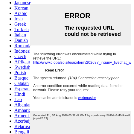
Japanese
Korean
Arabic
Irish
Greek
Turkish
Italian
Danish
Romanian
Indonesian
Czech
Afrikaans
Swedish
Polish
Basque
Catalan
Esperanto
Hindi
Lao
Albanian
Amharic
Armenian
Azerbaijani
Belarusian
Bengali